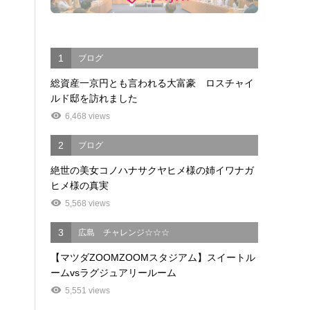
1
ブログ
総資産一京円とも言われる大富豪 ロスチャイ
ルド邸を訪れました
6,468 views
2
ブログ
絶世の美女コノハナサクヤヒメ様の姉イワナガ
ヒメ様の真実
5,568 views
3
広島 チャレンジ☆☆☆
【マツダZOOMZOOMスタジアム】スイートル
ームvsラグジュアリールーム
5,551 views