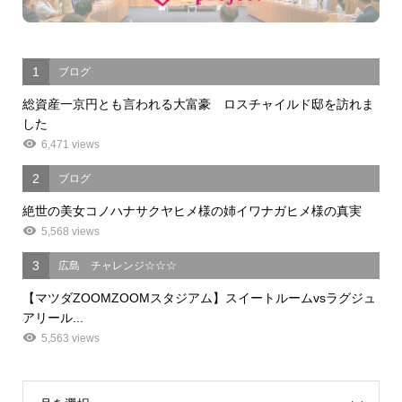
1
ブログ
総資産一京円とも言われる大富豪 ロスチャイルド邸を訪れま
した
6,471 views
2
ブログ
絶世の美女コノハナサクヤヒメ様の姉イワナガヒメ様の真実
5,568 views
3
広島 チャレンジ☆☆☆
【マツダZOOMZOOMスタジアム】スイートルームvsラグジュ
アリール...
5,563 views