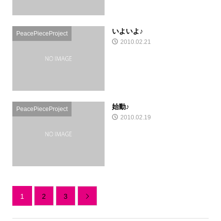
いよいよ♪
PeacePieceProject
2010.02.21
始動♪
PeacePieceProject
2010.02.19
1
2
3
