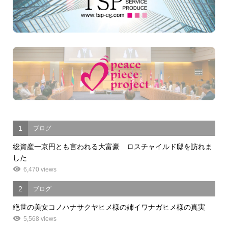
1
ブログ
総資産一京円とも言われる大富豪 ロスチャイルド邸を訪れま
した
6,470 views
2
ブログ
絶世の美女コノハナサクヤヒメ様の姉イワナガヒメ様の真実
5,568 views