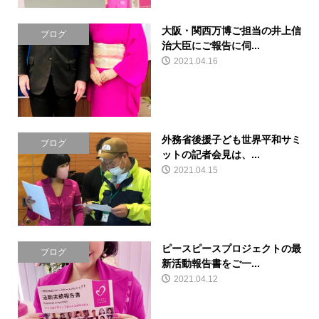
大阪・関西万博ご担当の井上信
ブログ
治大臣にご報告に伺...
2021.04.16
外務省後援子ども世界平和サミ
ブログ
ットの記者会見は、...
2021.04.15
ピースピースプロジェクトの最
ブログ
新活動報告書をご一...
2021.04.12