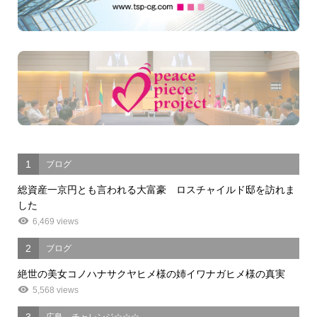
1
ブログ
総資産一京円とも言われる大富豪 ロスチャイルド邸を訪れま
した
6,469 views
2
ブログ
絶世の美女コノハナサクヤヒメ様の姉イワナガヒメ様の真実
5,568 views