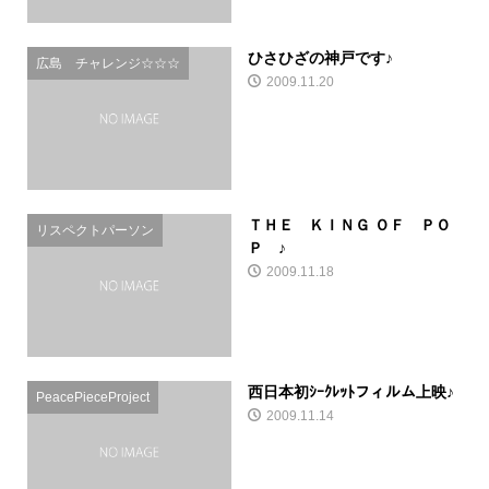
ひさひざの神戸です♪
広島 チャレンジ☆☆☆
2009.11.20
ＴＨＥ ＫＩＮＧ ＯＦ ＰＯ
リスペクトパーソン
Ｐ ♪
2009.11.18
西日本初ｼｰｸﾚｯﾄフィルム上映♪
PeacePieceProject
2009.11.14