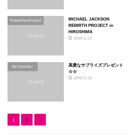
MICHAEL JACKSON
PeacePieceProject
REBIRTH PROJECT in
HIROSHIMA
2009.11.12
高貴なサプライズプレゼント
My Favorite♪
☆☆
2009.11.10
1
2
