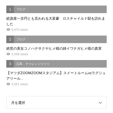
1
ブログ
総資産一京円とも言われる大富豪 ロスチャイルド邸を訪れま
した
6,470 views
2
ブログ
絶世の美女コノハナサクヤヒメ様の姉イワナガヒメ様の真実
5,568 views
3
広島 チャレンジ☆☆☆
【マツダZOOMZOOMスタジアム】スイートルームvsラグジュ
アリール...
5,561 views
月を選択