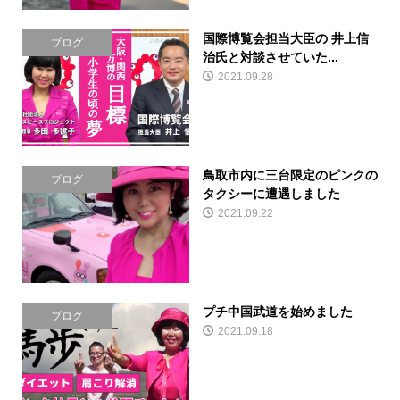
国際博覧会担当大臣の 井上信
ブログ
治氏と対談させていた...
2021.09.28
鳥取市内に三台限定のピンクの
ブログ
タクシーに遭遇しました
2021.09.22
プチ中国武道を始めました
ブログ
2021.09.18