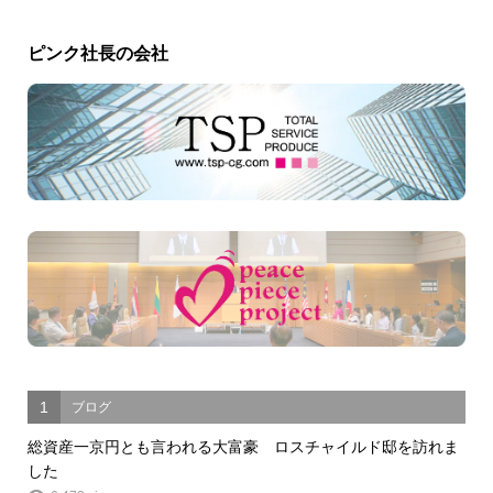
ピンク社長の会社
1
ブログ
総資産一京円とも言われる大富豪 ロスチャイルド邸を訪れま
した