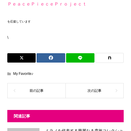
ＰｅａｃｅＰｉｅｃｅＰｒｏｊｅｃｔ
を応援しています
\
My Favorite♪
関連記事
ミラノを代表する華麗なる貴族コレクショ