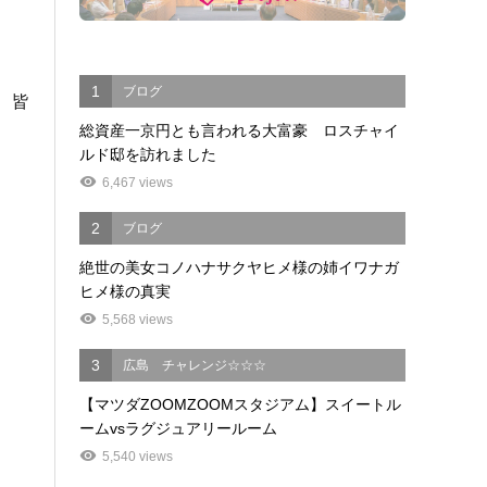
1
ブログ
、皆
総資産一京円とも言われる大富豪 ロスチャイ
ルド邸を訪れました
6,467 views
2
ブログ
絶世の美女コノハナサクヤヒメ様の姉イワナガ
ヒメ様の真実
5,568 views
3
広島 チャレンジ☆☆☆
【マツダZOOMZOOMスタジアム】スイートル
ームvsラグジュアリールーム
5,540 views