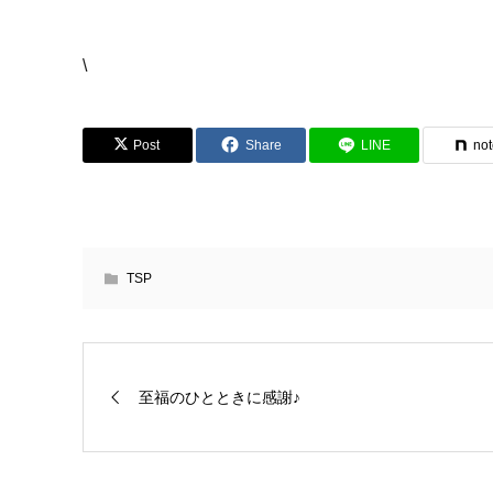
\
Post
Share
LINE
no
TSP
至福のひとときに感謝♪