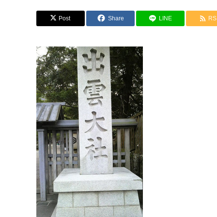
Post
Share
LINE
RS