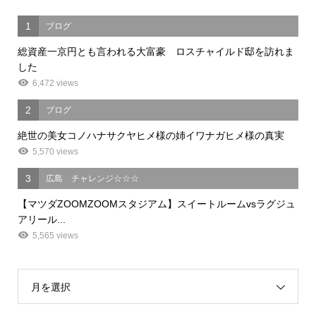
1
ブログ
総資産一京円とも言われる大富豪 ロスチャイルド邸を訪れま
した
6,472 views
2
ブログ
絶世の美女コノハナサクヤヒメ様の姉イワナガヒメ様の真実
5,570 views
3
広島 チャレンジ☆☆☆
【マツダZOOMZOOMスタジアム】スイートルームvsラグジュ
アリール...
5,565 views
月を選択