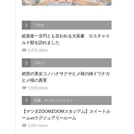
1
ブログ
総資産一京円とも言われる大富豪 ロスチャイ
ルド邸を訪れました
6,470 views
2
ブログ
絶世の美女コノハナサクヤヒメ様の姉イワナガ
ヒメ様の真実
5,568 views
3
広島 チャレンジ☆☆☆
【マツダZOOMZOOMスタジアム】スイートル
ームvsラグジュアリールーム
5,561 views