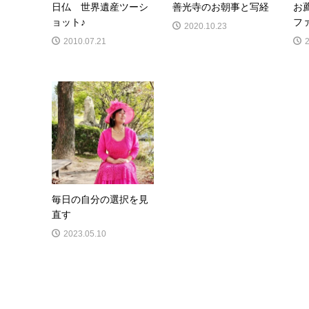
日仏 世界遺産ツーシ
善光寺のお朝事と写経
お
ョット♪
フ
2020.10.23
2010.07.21
毎日の自分の選択を見
直す
2023.05.10