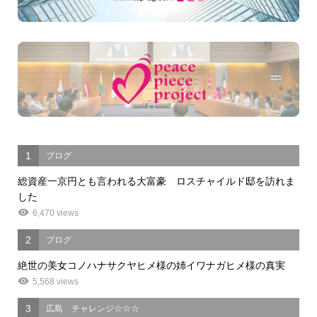
1
ブログ
総資産一京円とも言われる大富豪 ロスチャイルド邸を訪れま
した
6,470 views
2
ブログ
絶世の美女コノハナサクヤヒメ様の姉イワナガヒメ様の真実
5,568 views
3
広島 チャレンジ☆☆☆