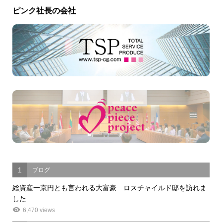
ピンク社長の会社
1
ブログ
総資産一京円とも言われる大富豪 ロスチャイルド邸を訪れま
した
6,470 views