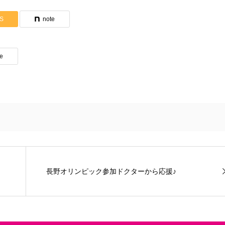
S
note
te
長野オリンピック参加ドクターから応援♪