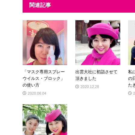
関連記事
「マスク専用スプレー
出雲大社に初詣させて
私
ウイルス・ブロック」
頂きました
の
の使い方
た
2020.12.28
2020.06.04