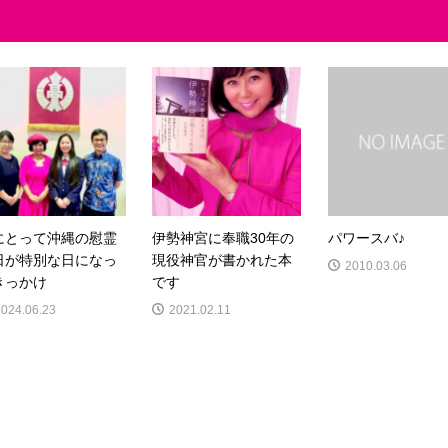
にとって沖縄の慰霊
伊勢神宮に奉職30年の
パワースバ♪
日が特別な日になっ
現役神官が書かれた本
2010.03.06
きっかけ
です
2024.06.23
2021.02.11