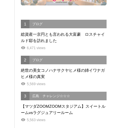
1
ブログ
総資産一京円とも言われる大富豪 ロスチャイ
ルド邸を訪れました
6,471 views
2
ブログ
絶世の美女コノハナサクヤヒメ様の姉イワナガ
ヒメ様の真実
5,569 views
3
広島 チャレンジ☆☆☆
【マツダZOOMZOOMスタジアム】スイートル
ームvsラグジュアリールーム
5,563 views