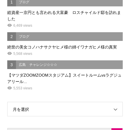
1
ブログ
総資産一京円とも言われる大富豪 ロスチャイルド邸を訪れま
した
6,469 views
2
ブログ
絶世の美女コノハナサクヤヒメ様の姉イワナガヒメ様の真実
5,568 views
3
広島 チャレンジ☆☆☆
【マツダZOOMZOOMスタジアム】スイートルームvsラグジュ
アリール...
5,553 views
月を選択