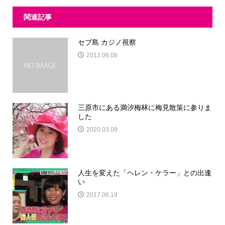
関連記事
セブ島 カジノ視察
2012.06.08
三原市にある満汐梅林に梅見散策に参りま
した
2020.03.09
人生を変えた「ヘレン・ケラー」との出逢
い
2017.06.19