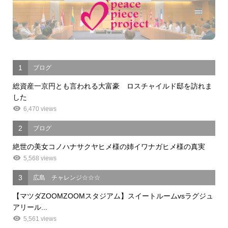
1
ブログ
総資産一京円とも言われる大富豪 ロスチャイルド邸を訪れま
した
6,470 views
2
ブログ
絶世の美女コノハナサクヤヒメ様の姉イワナガヒメ様の真実
5,568 views
3
広島 チャレンジ☆☆☆
【マツダZOOMZOOMスタジアム】スイートルームvsラグジュ
アリール...
5,561 views