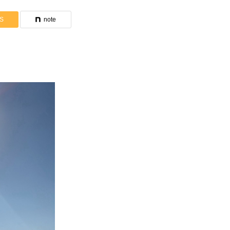
S
note