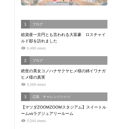
1
ブログ
総資産一京円とも言われる大富豪 ロスチャイ
ルド邸を訪れました
6,468 views
2
ブログ
絶世の美女コノハナサクヤヒメ様の姉イワナガ
ヒメ様の真実
5,568 views
3
広島 チャレンジ☆☆☆
【マツダZOOMZOOMスタジアム】スイートル
ームvsラグジュアリールーム
5,544 views