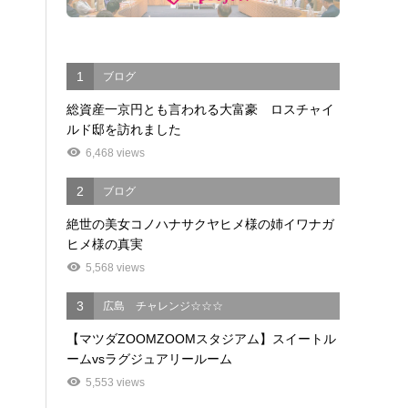
1
ブログ
総資産一京円とも言われる大富豪 ロスチャイ
ルド邸を訪れました
6,468 views
2
ブログ
絶世の美女コノハナサクヤヒメ様の姉イワナガ
ヒメ様の真実
5,568 views
3
広島 チャレンジ☆☆☆
【マツダZOOMZOOMスタジアム】スイートル
ームvsラグジュアリールーム
5,553 views