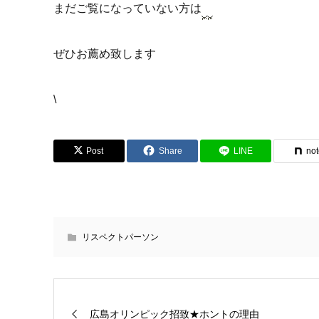
まだご覧になっていない方は
ぜひお薦め致します
\
Post
Share
LINE
no
リスペクトパーソン
広島オリンピック招致★ホントの理由