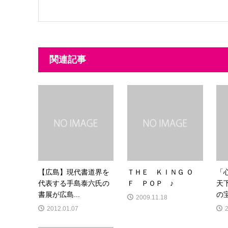
関連記事
【広島】現代書道界を
ＴＨＥ ＫＩＮＧ Ｏ
「
代表する手島泰六氏の
Ｆ ＰＯＰ ♪
天
書展が広島...
の
2009.11.18
2012.01.07