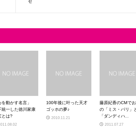
セ
心を動かす名言」
100年後に叶った天才
藤原紀香のCMで
下統一した徳川家康
ゴッホの夢♪
の「ミス・パリ」
宝とは?
「ダンディハ...
2010.11.21
2011.08.02
2011.07.27