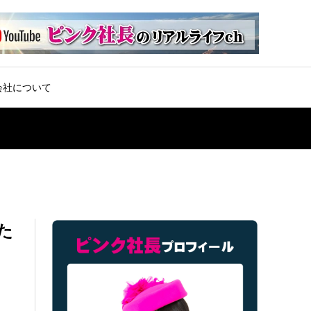
会社について
た