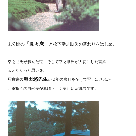
「真々庵」
未公開の
と松下幸之助氏の関わりをはじめ、
幸之助氏が歩んだ道、そして幸之助氏が大切にした言葉、
伝えたかった思いを、
海田悠先生
写真家の
が２年の歳月をかけて写し出された
四季折々の自然美が素晴らしく美しい写真展です。