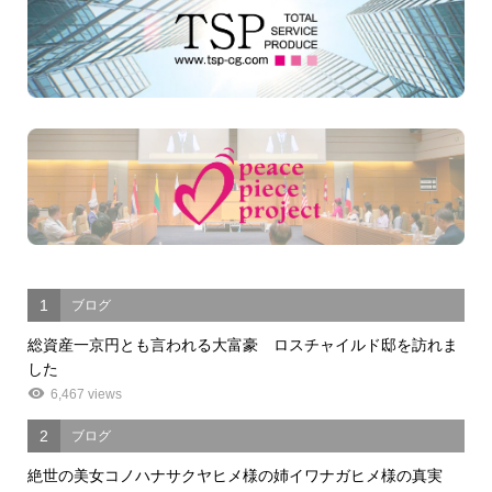
1
ブログ
総資産一京円とも言われる大富豪 ロスチャイルド邸を訪れま
した
6,467 views
2
ブログ
絶世の美女コノハナサクヤヒメ様の姉イワナガヒメ様の真実