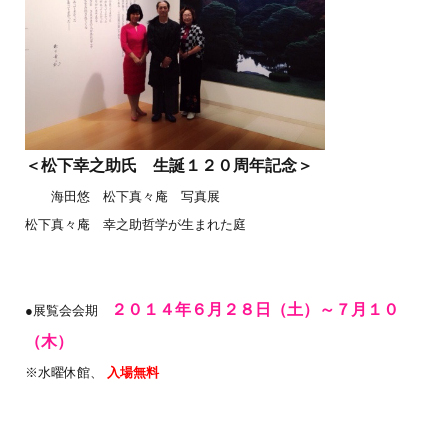
＜松下幸之助氏 生誕１２０周年記念＞
海田悠 松下真々庵 写真展
松下真々庵 幸之助哲学が生まれた庭
２０１４年６月２８日（土）～７月１０
●展覧会会期
（木）
※水曜休館、
入場無料