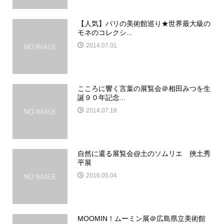
【人気】パリの美術館巡り★世界最大級の
モネのコレクシ...
2014.07.01
こころに響く言葉の展覧会＠相田みつを生
誕９０年記念...
2014.07.18
自然に還る展覧会@土のソムリエ 挾土秀
平展
2016.05.04
MOOMIN！ムーミン展＠広島県立美術館