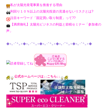
私が太陽光発電事業を推進する理由
利回り１０％以上の太陽光投資の見逃せないリスクとは?
注目キーワード「固定買い取り制度」って??
【満席御礼】太陽光ビジネスの利益と節税セミナー「参加者の
声」
◆+｡･ﾟ*:｡+◆+｡･ﾟ*:｡+◆+｡･ﾟ*:｡+◆+｡･ﾟ*:｡+◆+｡･ﾟ*:｡+◆
公式ホームページは↓↓こちら↓↓