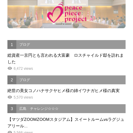
1
ブログ
総資産一京円とも言われる大富豪 ロスチャイルド邸を訪れま
した
6,472 views
2
ブログ
絶世の美女コノハナサクヤヒメ様の姉イワナガヒメ様の真実
5,570 views
3
広島 チャレンジ☆☆☆
【マツダZOOMZOOMスタジアム】スイートルームvsラグジュ
アリール...
5,566 views