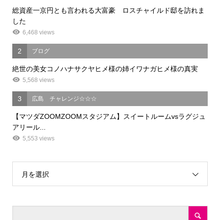
総資産一京円とも言われる大富豪 ロスチャイルド邸を訪れま
した
6,468 views
2
ブログ
絶世の美女コノハナサクヤヒメ様の姉イワナガヒメ様の真実
5,568 views
3
広島 チャレンジ☆☆☆
【マツダZOOMZOOMスタジアム】スイートルームvsラグジュ
アリール...
5,553 views
月を選択