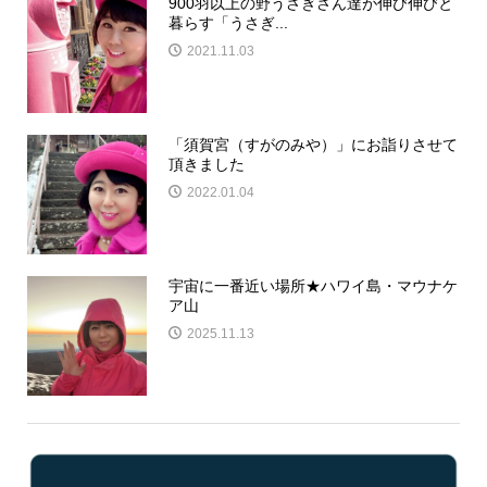
900羽以上の野うさぎさん達が伸び伸びと
暮らす「うさぎ...
2021.11.03
「須賀宮（すがのみや）」にお詣りさせて
頂きました
2022.01.04
宇宙に一番近い場所★ハワイ島・マウナケ
ア山
2025.11.13