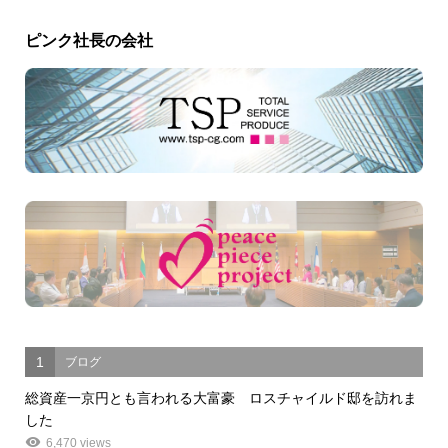
ピンク社長の会社
1
ブログ
総資産一京円とも言われる大富豪 ロスチャイルド邸を訪れま
した
6,470 views