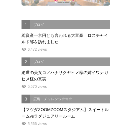
1
ブログ
総資産一京円とも言われる大富豪 ロスチャイ
ルド邸を訪れました
6,472 views
2
ブログ
絶世の美女コノハナサクヤヒメ様の姉イワナガ
ヒメ様の真実
5,570 views
3
広島 チャレンジ☆☆☆
【マツダZOOMZOOMスタジアム】スイートル
ームvsラグジュアリールーム
5,566 views