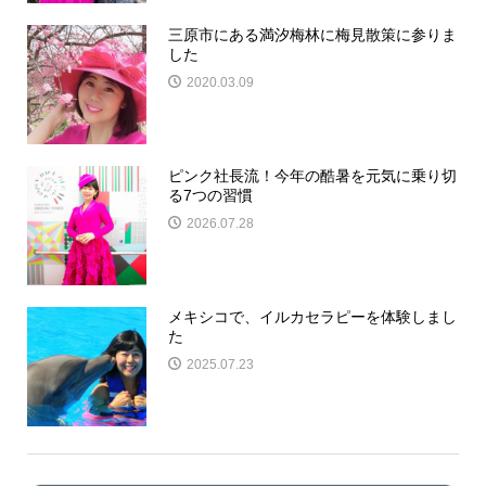
三原市にある満汐梅林に梅見散策に参りま
した
2020.03.09
ピンク社長流！今年の酷暑を元気に乗り切
る7つの習慣
2026.07.28
メキシコで、イルカセラピーを体験しまし
た
2025.07.23