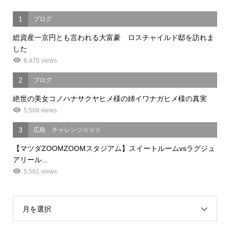
1
ブログ
総資産一京円とも言われる大富豪 ロスチャイルド邸を訪れま
した
6,470 views
2
ブログ
絶世の美女コノハナサクヤヒメ様の姉イワナガヒメ様の真実
5,568 views
3
広島 チャレンジ☆☆☆
【マツダZOOMZOOMスタジアム】スイートルームvsラグジュ
アリール...
5,561 views
月を選択