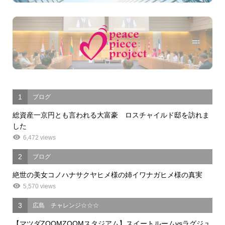
1
ブログ
総資産一京円とも言われる大富豪 ロスチャイルド邸を訪れま
した
6,472 views
2
ブログ
絶世の美女コノハナサクヤヒメ様の姉イワナガヒメ様の真実
5,570 views
3
広島 チャレンジ☆☆☆
【マツダZOOMZOOMスタジアム】スイートルームvsラグジュ