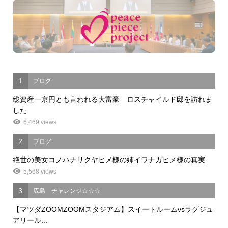
1
ブログ
総資産一京円とも言われる大富豪 ロスチャイルド邸を訪れま
した
6,469 views
2
ブログ
絶世の美女コノハナサクヤヒメ様の姉イワナガヒメ様の真実
5,568 views
3
広島 チャレンジ☆☆☆
【マツダZOOMZOOMスタジアム】スイートルームvsラグジュ
アリール...