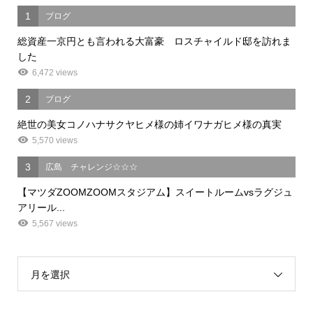
1
ブログ
総資産一京円とも言われる大富豪 ロスチャイルド邸を訪れま
した
6,472 views
2
ブログ
絶世の美女コノハナサクヤヒメ様の姉イワナガヒメ様の真実
5,570 views
3
広島 チャレンジ☆☆☆
【マツダZOOMZOOMスタジアム】スイートルームvsラグジュ
アリール...
5,567 views
月を選択