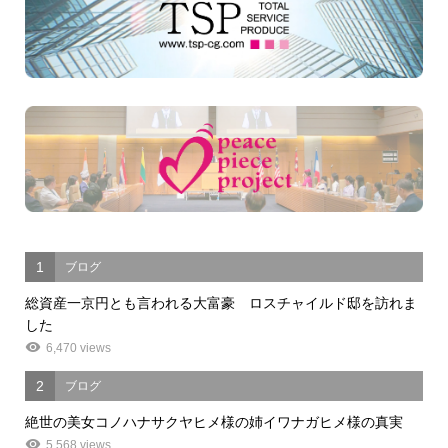
1
ブログ
総資産一京円とも言われる大富豪 ロスチャイルド邸を訪れま
した
6,470 views
2
ブログ
絶世の美女コノハナサクヤヒメ様の姉イワナガヒメ様の真実
5,568 views