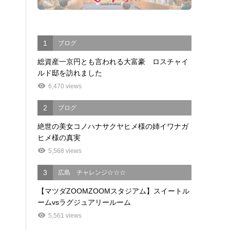
1
ブログ
総資産一京円とも言われる大富豪 ロスチャイ
ルド邸を訪れました
6,470 views
2
ブログ
絶世の美女コノハナサクヤヒメ様の姉イワナガ
ヒメ様の真実
5,568 views
3
広島 チャレンジ☆☆☆
【マツダZOOMZOOMスタジアム】スイートル
ームvsラグジュアリールーム
5,561 views