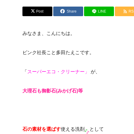
Post
Share
LINE
RS
みなさま、こんにちは。
ピンク社長こと多田たえこです。
「
スーパーエコ・クリーナー」
が、
大理石も御影石(みかげ石)等
石の素材を選ばす
使える洗剤
として