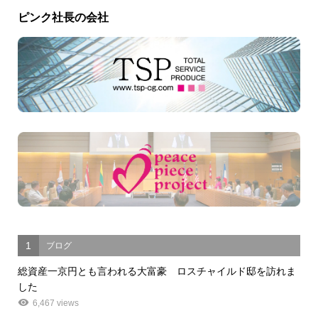
ピンク社長の会社
1
ブログ
総資産一京円とも言われる大富豪 ロスチャイルド邸を訪れま
した
6,467 views