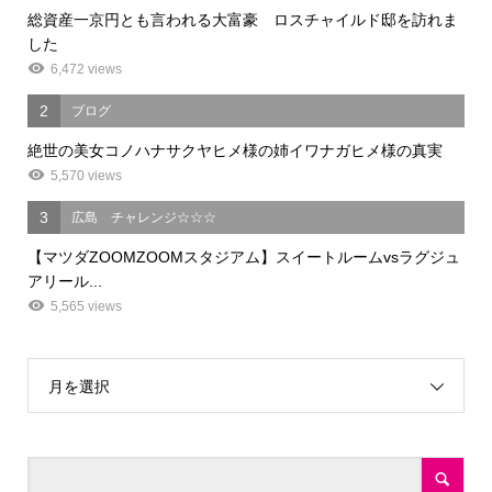
総資産一京円とも言われる大富豪 ロスチャイルド邸を訪れま
した
6,472 views
2
ブログ
絶世の美女コノハナサクヤヒメ様の姉イワナガヒメ様の真実
5,570 views
3
広島 チャレンジ☆☆☆
【マツダZOOMZOOMスタジアム】スイートルームvsラグジュ
アリール...
5,565 views
月を選択