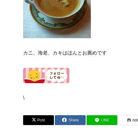
カニ、海老、カキはほんとお薦めです
\
Post
Share
LINE
no