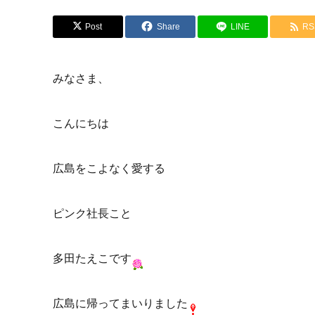
Post
Share
LINE
RS
みなさま、
こんにちは
広島をこよなく愛する
ピンク社長こと
多田たえこです
広島に帰ってまいりました