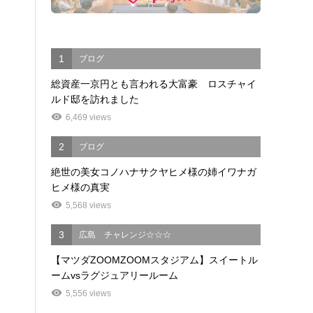
1
ブログ
総資産一京円とも言われる大富豪 ロスチャイ
ルド邸を訪れました
6,469 views
2
ブログ
絶世の美女コノハナサクヤヒメ様の姉イワナガ
ヒメ様の真実
5,568 views
3
広島 チャレンジ☆☆☆
【マツダZOOMZOOMスタジアム】スイートル
ームvsラグジュアリールーム
5,556 views