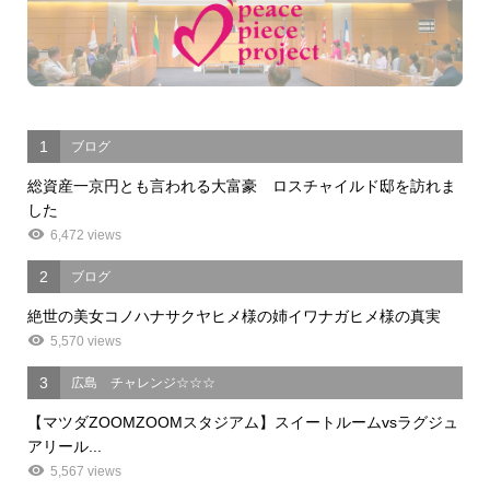
1
ブログ
総資産一京円とも言われる大富豪 ロスチャイルド邸を訪れま
した
6,472 views
2
ブログ
絶世の美女コノハナサクヤヒメ様の姉イワナガヒメ様の真実
5,570 views
3
広島 チャレンジ☆☆☆
【マツダZOOMZOOMスタジアム】スイートルームvsラグジュ
アリール...
5,567 views