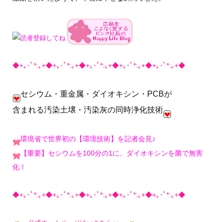
◆+｡･ﾟ*:｡+◆+｡･ﾟ*:｡+◆+｡･ﾟ*:｡+◆+｡･ﾟ*:｡+◆+｡･ﾟ*:｡+◆
セシウム・重金属・ダイオキシン・PCBが
含まれる汚染土壌・汚染灰の同時浄化技術
環境省で世界初の【環境技術】を記者会見♪
【重要】セシウムを100分の1に、ダイオキシンを菌で無害
化！
◆+｡･ﾟ*:｡+◆+｡･ﾟ*:｡+◆+｡･ﾟ*:｡+◆+｡･ﾟ*:｡+◆+｡･ﾟ*:｡+◆