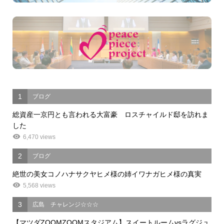
1
ブログ
総資産一京円とも言われる大富豪 ロスチャイルド邸を訪れま
した
6,470 views
2
ブログ
絶世の美女コノハナサクヤヒメ様の姉イワナガヒメ様の真実
5,568 views
3
広島 チャレンジ☆☆☆
【マツダZOOMZOOMスタジアム】スイートルームvsラグジュ