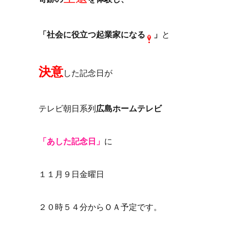
「社会に役立つ起業家になる
」
と
決意
した記念日が
テレビ朝日系列
広島ホームテレビ
「あした記念日」
に
１１月９日金曜日
２０時５４分からＯＡ予定です。