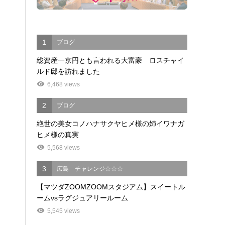
1
ブログ
総資産一京円とも言われる大富豪 ロスチャイ
ルド邸を訪れました
6,468 views
2
ブログ
絶世の美女コノハナサクヤヒメ様の姉イワナガ
ヒメ様の真実
5,568 views
3
広島 チャレンジ☆☆☆
【マツダZOOMZOOMスタジアム】スイートル
ームvsラグジュアリールーム
5,545 views