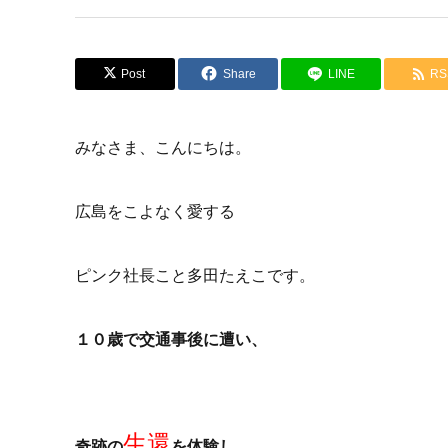
Post
Share
LINE
RS
みなさま、こんにちは。
広島をこよなく愛する
ピンク社長こと多田たえこです。
１０歳で交通事後に遭い、
生還
奇跡の
を体験し、