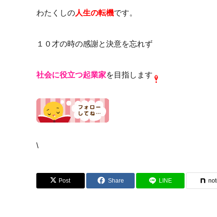
わたくしの
人生の転機
です。
１０才の時の感謝と決意を忘れず
社会に役立つ起業家
を目指します
\
Post
Share
LINE
no