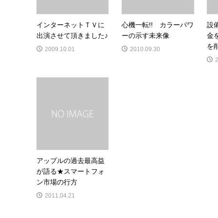
インターネットＴＶに
心機一転!! カラーパワ
設
出演させて頂きました♪
ーの示す未来像
金
を削
2009.10.01
2010.09.30
アップルの過去最高益
が語る★スマートフォ
ン市場の行方
2011.04.21