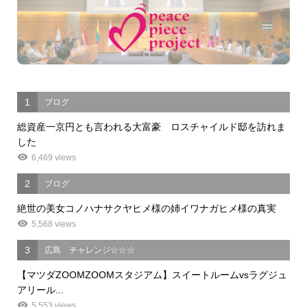
1
ブログ
総資産一京円とも言われる大富豪 ロスチャイルド邸を訪れま
した
6,469 views
2
ブログ
絶世の美女コノハナサクヤヒメ様の姉イワナガヒメ様の真実
5,568 views
3
広島 チャレンジ☆☆☆
【マツダZOOMZOOMスタジアム】スイートルームvsラグジュ
アリール...
5,553 views