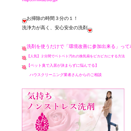
お掃除の時間
３
分の１！
洗浄力が高く、安心安全の洗剤
洗剤を使うだけで「環境改善に参加出来る」って
【人気】２分間でベトベト汚れの換気扇をピカピカにする方法
【ペット臭で入居が決まらずに悩んでる】
ハウスクリーニング業者さんからのご相談