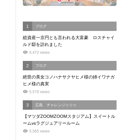
1
ブログ
総資産一京円とも言われる大富豪 ロスチャイ
ルド邸を訪れました
6,472 views
2
ブログ
絶世の美女コノハナサクヤヒメ様の姉イワナガ
ヒメ様の真実
5,570 views
3
広島 チャレンジ☆☆☆
【マツダZOOMZOOMスタジアム】スイートル
ームvsラグジュアリールーム
5,565 views