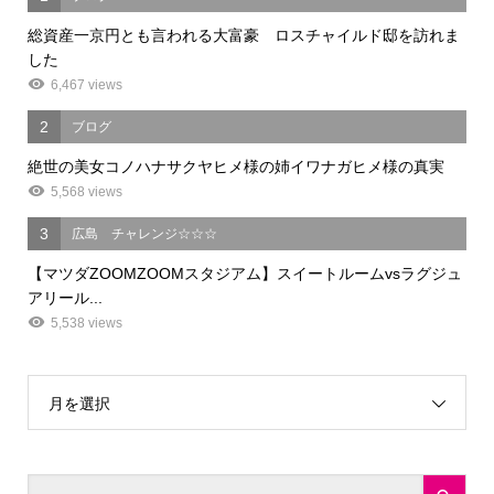
総資産一京円とも言われる大富豪 ロスチャイルド邸を訪れま
した
6,467 views
2
ブログ
絶世の美女コノハナサクヤヒメ様の姉イワナガヒメ様の真実
5,568 views
3
広島 チャレンジ☆☆☆
【マツダZOOMZOOMスタジアム】スイートルームvsラグジュ
アリール...
5,538 views
月を選択