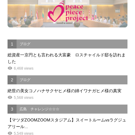
1
ブログ
総資産一京円とも言われる大富豪 ロスチャイルド邸を訪れま
した
6,468 views
2
ブログ
絶世の美女コノハナサクヤヒメ様の姉イワナガヒメ様の真実
5,568 views
3
広島 チャレンジ☆☆☆
【マツダZOOMZOOMスタジアム】スイートルームvsラグジュ
アリール...
5,549 views