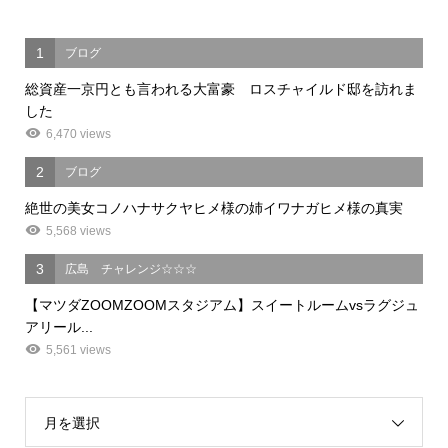
1
ブログ
総資産一京円とも言われる大富豪 ロスチャイルド邸を訪れま
した
6,470 views
2
ブログ
絶世の美女コノハナサクヤヒメ様の姉イワナガヒメ様の真実
5,568 views
3
広島 チャレンジ☆☆☆
【マツダZOOMZOOMスタジアム】スイートルームvsラグジュ
アリール...
5,561 views
月を選択