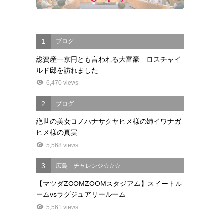
1
ブログ
総資産一京円とも言われる大富豪 ロスチャイ
ルド邸を訪れました
6,470 views
2
ブログ
絶世の美女コノハナサクヤヒメ様の姉イワナガ
ヒメ様の真実
5,568 views
3
広島 チャレンジ☆☆☆
【マツダZOOMZOOMスタジアム】スイートル
ームvsラグジュアリールーム
5,561 views