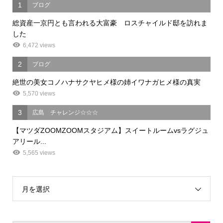
1
ブログ
総資産一京円とも言われる大富豪 ロスチャイルド邸を訪れま
した
6,472 views
2
ブログ
絶世の美女コノハナサクヤヒメ様の姉イワナガヒメ様の真実
5,570 views
3
広島 チャレンジ☆☆☆
【マツダZOOMZOOMスタジアム】スイートルームvsラグジュ
アリール...
5,565 views
月を選択