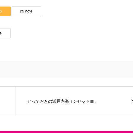
S
note
te
とっておきの瀬戸内海サンセット!!!!!