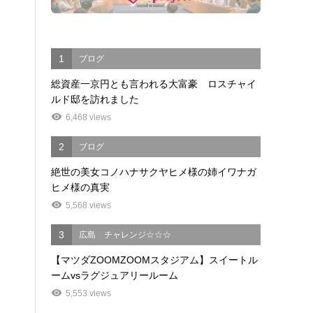
1
ブログ
総資産一京円とも言われる大富豪 ロスチャイ
ルド邸を訪れました
6,468 views
2
ブログ
絶世の美女コノハナサクヤヒメ様の姉イワナガ
ヒメ様の真実
5,568 views
3
広島 チャレンジ☆☆☆
【マツダZOOMZOOMスタジアム】スイートル
ームvsラグジュアリールーム
5,553 views