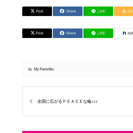
Post
Share
LINE
RS
Post
Share
LINE
no
My Favorite♪
全国に広がるＰＥＡＣＥな輪♪♪♪