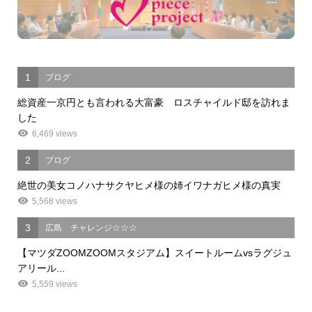
1
ブログ
総資産一京円とも言われる大富豪 ロスチャイルド邸を訪れま
した
6,469 views
2
ブログ
絶世の美女コノハナサクヤヒメ様の姉イワナガヒメ様の真実
5,568 views
3
広島 チャレンジ☆☆☆
【マツダZOOMZOOMスタジアム】スイートルームvsラグジュ
アリール...
5,559 views