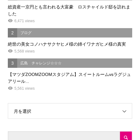
総資産一京円とも言われる大富豪 ロスチャイルド邸を訪れま
した
6,471 views
2
ブログ
絶世の美女コノハナサクヤヒメ様の姉イワナガヒメ様の真実
5,568 views
3
広島 チャレンジ☆☆☆
【マツダZOOMZOOMスタジアム】スイートルームvsラグジュ
アリール...
5,561 views
月を選択