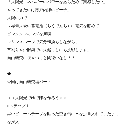
「太陽光エネルギーのパワーをあらためて実感したい」
やってきたのは瀬戸内海のビーチ。
太陽の力で
世界最大級の蓄電池（ちくでんち）に電気を貯めて
ピンククッキングを満喫！
マリンスポーツで気分転換もしながら、
草刈りや虫眼鏡での火起こしにも挑戦します。
自由研究に役立つこと間違いなし？？！
◆
今回は自由研究編パート１！
＜＜太陽光でゆで卵を作ろう＞＞
○ステップ１
黒いビニールテープを貼った空き缶に水を少量入れて、たまご
を投入