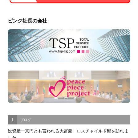
ピンク社長の会社
1
ブログ
総資産一京円とも言われる大富豪 ロスチャイルド邸を訪れま
した