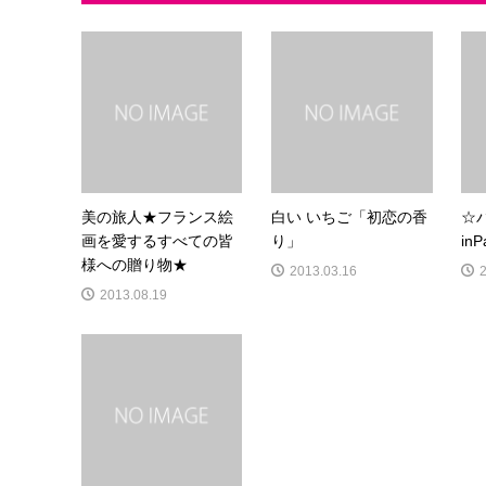
美の旅人★フランス絵
白い いちご「初恋の香
☆
画を愛するすべての皆
り」
in
様への贈り物★
2013.03.16
2013.08.19