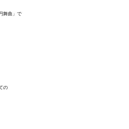
円舞曲」で
ての