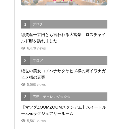
1
ブログ
総資産一京円とも言われる大富豪 ロスチャイ
ルド邸を訪れました
6,470 views
2
ブログ
絶世の美女コノハナサクヤヒメ様の姉イワナガ
ヒメ様の真実
5,568 views
3
広島 チャレンジ☆☆☆
【マツダZOOMZOOMスタジアム】スイートル
ームvsラグジュアリールーム
5,561 views