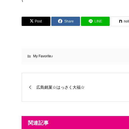
\
Post
Share
LINE
no
My Favorite♪
広島銘菓☆はっさく大福☆
関連記事