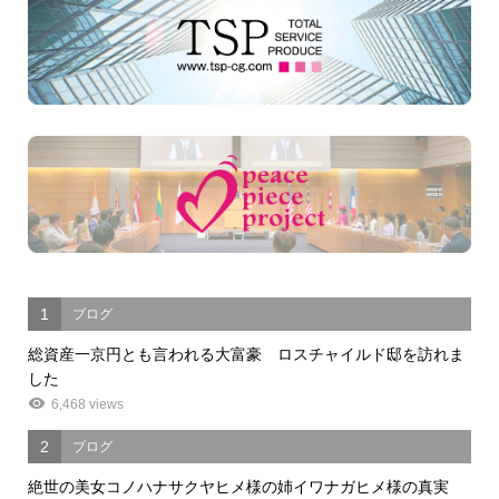
1
ブログ
総資産一京円とも言われる大富豪 ロスチャイルド邸を訪れま
した
6,468 views
2
ブログ
絶世の美女コノハナサクヤヒメ様の姉イワナガヒメ様の真実