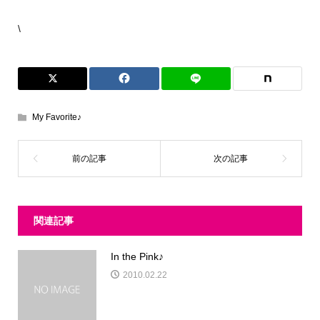
\
My Favorite♪
関連記事
In the Pink♪
2010.02.22