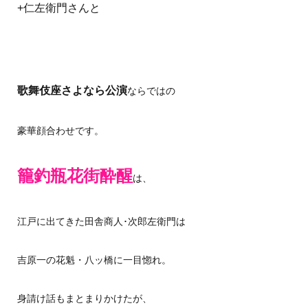
+仁左衛門さんと
歌舞伎座さよなら公演
ならではの
豪華顔合わせです。
籠釣瓶花街酔醒
は、
江戸に出てきた田舎商人･次郎左衛門は
吉原一の花魁・八ッ橋に一目惚れ。
身請け話もまとまりかけたが、