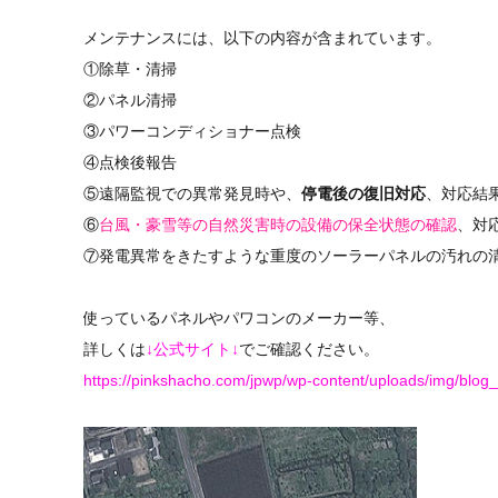
メンテナンスには、以下の内容が含まれています。
①除草・清掃
②パネル清掃
③パワーコンディショナー点検
④点検後報告
⑤遠隔監視での異常発見時や、
停電後の復旧対応
、対応結
⑥
台風・豪雪等の自然災害時の設備の保全状態の確認
、対
⑦発電異常をきたすような重度のソーラーパネルの汚れの
使っているパネルやパワコンのメーカー等、
詳しくは
↓公式サイト↓
でご確認ください。
https://pinkshacho.com/jpwp/wp-content/uploads/img/blo