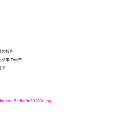
果の報告
応結果の報告
清掃
g_import_5cdbe9a30100e.jpg