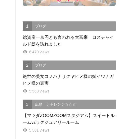
1
ブログ
総資産一京円とも言われる大富豪 ロスチャイ
ルド邸を訪れました
6,470 views
2
ブログ
絶世の美女コノハナサクヤヒメ様の姉イワナガ
ヒメ様の真実
5,568 views
3
広島 チャレンジ☆☆☆
【マツダZOOMZOOMスタジアム】スイートル
ームvsラグジュアリールーム
5,561 views